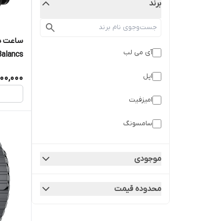
برند
ساعت ه
آی می لب
وضیعت 
اپل
00,000
اکسیژن 
امیزفیت
سامسونگ
شیائومی
موجودی
کیسلکت
محدوده قیمت
کیو سی وای
گلوریمی