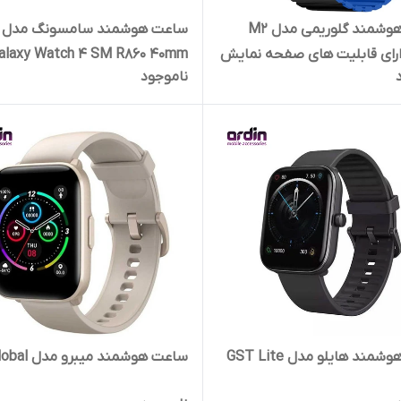
ساعت هوشمند گلوریمی مدل M2
ساعت هوشمند سامسونگ مدل
M دارای قابلیت های صفحه نمایش
ناموجود
صفحه نمایش لمسی، قابلیت
سیلیکونی - ویتنام - در حد نو
از طریق بلوتوث بند سیلیکون
مند هایلو مدل GST Lite
ساعت هوشمند میبرو مدل C2 global