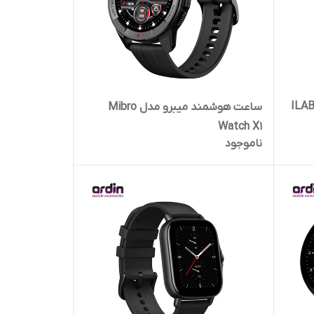
عت هوشمند آی می لب مدل ILAB
ساعت هوشمند میبرو مدل Mibro
Watch X1
ناموجود