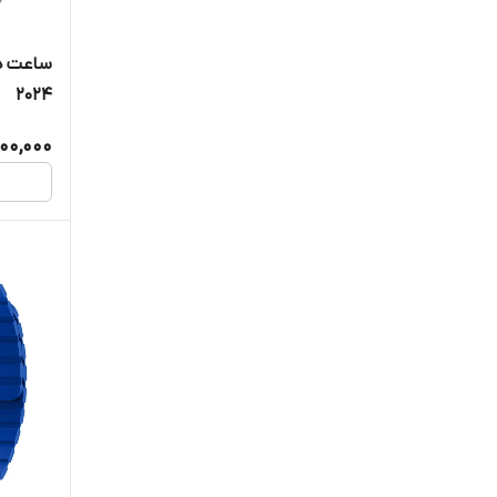
میبرو
2024
هایلو
900,000