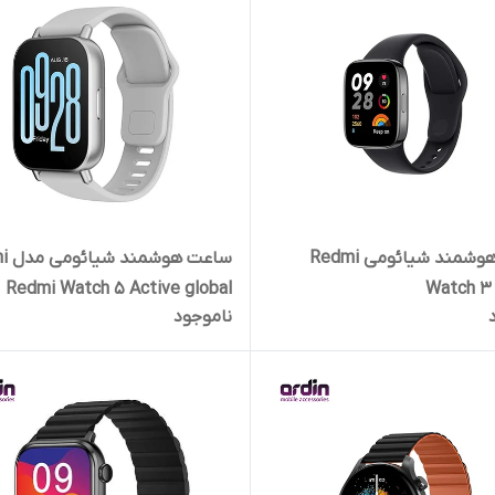
ساعت هوشمند شیائومی Redmi
ساعت 
Redmi Watch 5 Active global
Watch 3 
ناموجود
شمارش ضربان قلب، سنسور س
اکسیژن خون، 140 حالت ورزشی
پلاستیکی