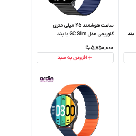
ساعت هوشمند 45 میلی متری
glorimi GC Plus با بند
گلوریمی مدل GC Slim با بند
سیلیکونی و مغناطیسی
5,750,000
افزودن به سبد