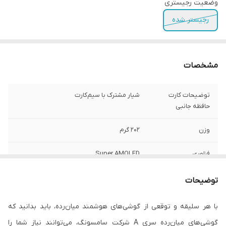
وضعیت رجیستری
رجیستر شده
مشخصات
توضیحات کارت
شیار مشترک با سیم‌کارت
حافظه جانبی
وزن
202 گرم
فناوری
Super AMOLED
صفحه‌نمایش
توضیحات
بازه‌ی اندازه صفحه
6.0 اینچ و بزرگتر
نمایش
با هر سلیقه و توقعی از گوشی‌های هوشمند میان‌رده، باید بدانید که
گوشی‌های میان‌رده سری A شرکت سامسونگ، می‌توانند نیاز شما را
توضیحات سیم
سایز نانو (8.8 × 12.3 میلی‌متر)