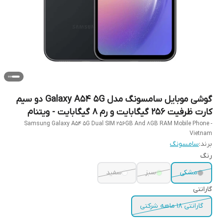
گوشی موبایل سامسونگ مدل Galaxy A54 5G دو سیم
کارت ظرفیت 256 گیگابایت و رم 8 گیگابایت - ویتنام
Samsung Galaxy A54 5G Dual SIM 256GB And 8GB RAM Mobile Phone -
Vietnam
برند:
سامسونگ
رنگ
مشکی
سبز
سفید
گارانتی
گارانتی 18 ماهه شرکتی