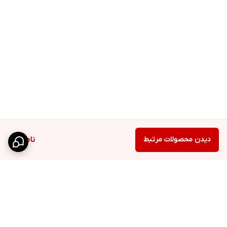
حافظه
شبکه 5G
1, 3, 7, 8, 20, 28, 38, 40, 41, 77, 78
SA/NSA/Sub6 -
فناوری‌های ارتباطی
Wi-Fi , بلوتوث
Wi-Fi 802.11 a/b/g/n/ac/6, dual-band, Wi-Fi
Wi-Fi
Direct
بلوتوث
5.3, A2DP, LE
دیدن محصولات مرتبط
ناموجود
فن‌آوری موبایل
GLONASS , GALILEO , BDS , GPS
درگاه‌های ارتباطی
USB Type-C 2.0
نسخه بلوتوث
5.3
دوربین‌های پشت
3 ماژول دوربین