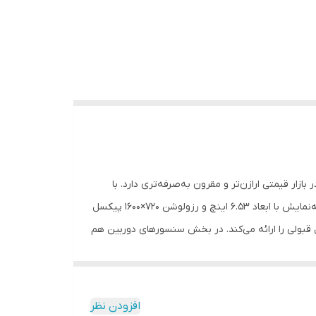
ود در بازار قیمتی ارازن‌تر و مقرون به‌صرفه‌تری دارد. با
توجه به مشخصات در نظر گرفته شده هم عملکرد مناسب و قابل قبولی را از این گوشی شاهد خواهید بود. در نمای رو‌به‌رویی به صفحه‌نمایش با ابعاد 6.53 اینچ و رزولوشن 720×1600 پیکسل
ه وضوح تصویر قابل قبولی را ارائه می‌کند. در بخش سنسور‌های دوربین هم
در قسمت پشتی، این گوشی از یک سنسور دوربین اصلی از نوع عریض (wide) با رزولوشن 13 مگاپیکسل مجهز شده است و سنسور دوربین سلفی هم با رزولوشن 5 مگاپیکسل در بریدگی
و مرکزی صفحه‌نمایش قرار گرفته است. حضور پردازنده میان‌رده هلیو G25 شرکت مدیاتک هم سبب شده تا این گوشی در اجرای بازی و نرم‌افزار‌های
ازای هر بار شارژ صد درصدی، توانایی ارائه طول عمر مفید نزدیک به دو روز را در
افزودن نظر