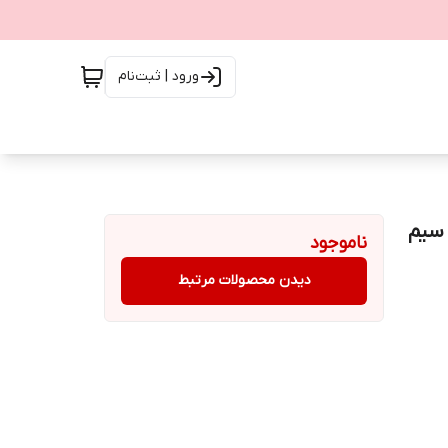
ورود | ثبت‌نام
دل REDMI 10A 220233L2G دو سیم‌
ناموجود
دیدن محصولات مرتبط