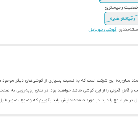
ضعیت رجیستری
رجیستر شده
ته‌بندی
:
گوشی موبایل
R یکی از گوشی‌های هوشمند میان‌رده این شرکت است که به نسبت بسیاری از گوشی‌های دیگر موج
IP مجهز شده است که توانایی نمایش 269 پیکسل در هر اینچ را دارد. در مورد صفحه‌نمایش باید بگوییم ک
قطره‌ای شکل ناچ واتردراپ در قسمت بالایی 
کاربردی عملکرد خوبی داشته باشد. باتری با میزان ظرفیت 5000 میلی‌آمپر‌ساعت عم انتخاب مناسبی است که به 