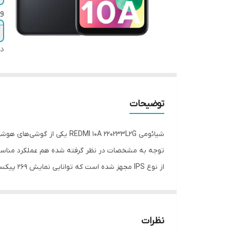
و
دس
توضیحات
شیائومی EDMI 10A 220233L2G
از نوع S
نظرات