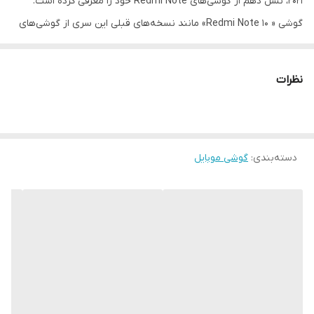
2021، نسل دهم از گوشی‌های Redmi Note خود را معرفی کرده است.
گوشی « Redmi Note 10» مانند نسخه‌های قبلی این سری از گوشی‌های
شیائومی از صفحه‌نمایش بزرگ، باتری پرقدرت، طراحی جذاب دوربین و
سخت‌افزار مناسب برای اجرای بازی برخوردار است. هم با پنل IPS LCD
نظرات
ساخته‌شده و فاصله لبه صفحه‌نمایش در آن بسیار کم است. این
نمایشگر 6.43 اینچی حدود 409 پیکسل را در هر اینچ جا داده است. بدنه
و نمایشگر این محصول با استفاده از Corning Gorilla Glass 3 محافظت
دسته‌بندی
:
گوشی موبایل
می‌شود تا گوشی در برابر خط ‌وخش ایمن باشد. ویژگی دیگر Redmi Note
10 مجهز شدن به حسگر اثرانگشت بر روی لبه کناری آن است. شیائومی
برای این محصول خود از یک دوربین چهارگانه استفاده کرده است.
لنزعریض 48 مگاپیکسلی، لنز فوق عریض 8 مگاپیکسلی، لنز ماکرو با
کیفیت 2 مگاپیکسل و سنسور عمق 2 مگاپیکسلی مجموعه دوربین
Redmi Note 10 را تشکیل می‌دهد. یک دوربین سلفی 13 مگاپیکسلی هم
در مرکز بالای نمایشگر این گوشی به کار گرفته شده است. ازنظر