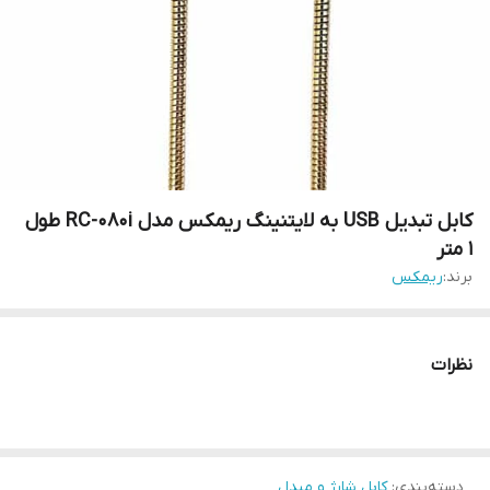
کابل تبدیل USB به لایتنینگ ریمکس مدل RC-080i طول
1 متر
برند:
ریمکس
نظرات
دسته‌بندی
:
کابل شارژ و مبدل