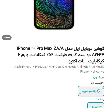
گوشی موبایل اپل مدل iPhone 13 Pro Max ZA/A
A2644 دو سیم‌ کارت ظرفیت 256 گیگابایت و رم 6
گیگابایت - نات اکتیو
Apple iPhone 13 Pro Max A2644 Dual SIM 256GB And 6GB RAM Mobile
Phone - Not Active
برند:
اپل
رجیستری
رجیستر شده
رنگ
سبز