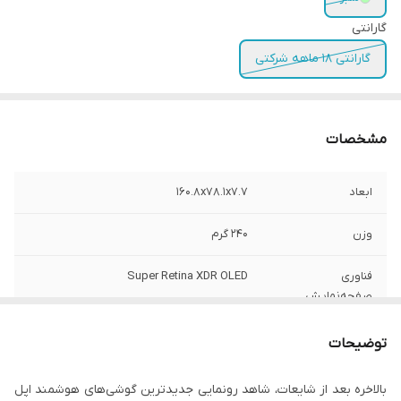
گارانتی
گارانتی 18 ماهه شرکتی
مشخصات
ابعاد
۱۶۰.۸x۷۸.۱x۷.۷
وزن
۲۴۰ گرم
فناوری
Super Retina XDR OLED
صفحه‌نمایش
بازه‌ی اندازه صفحه
۶.۰ اینچ و بزرگتر
توضیحات
نمایش
بالاخره بعد از شایعات، شاهد رونمایی جدید‌ترین گوشی‌های هوشمند اپل
توضیحات سیم
سایز نانو (۸.۸ × ۱۲.۳ میلی‌متر)