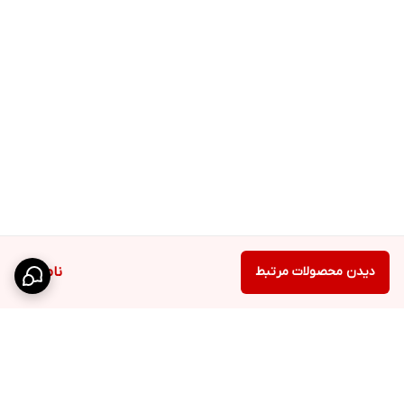
درگاه‌های ارتباطی
Lightning
نسخه بلوتوث
۵.۰
دوربین‌های پشت
۴ ماژول دوربین
گوشی
رزولوشن عکس
۱۲ مگاپیکسل
فناوری فوکوس
AutoFocus
فلش
Dual Tone LED Quad LED
دیدن محصولات مرتبط
ناموجود
قابلیت‌های دوربین
دارای چهار دوربین در پشت گوشی | سه
دوربین ۱۲ + ۱۲ + ۱۲ مگاپیکسل (Triple
Camera) + یک دروبین TOF ۳D LiDAR
scanner (depth)
فیلمبرداری
رزولوشن ۲۱۶۰ × ۳۸۴۰ و سرعت ۲۴/۳۰/۶۰ فریم