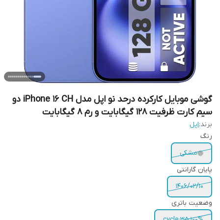
گوشی موبایل کارکرده درحد نو اپل مدل iPhone 16 CH دو
سیم کارت ظرفیت 128 گیگابایت و رم 8 گیگابایت
برند:
اپل
رنگ
مشکی
پایان گارانتی
1406/02/10
وضعیت باتری
cycle:35 100%