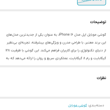
توضیحات
گوشی موبایل اپل مدل iPhone 16، به عنوان یکی از جدیدترین مدل‌های
این برند معتبر، با طراحی مدرن و ویژگی‌های پیشرفته، تجربه‌ای بی‌نظیر
از دنیای تکنولوژی را برای کاربران فراهم می‌کند. این گوشی با ظرفیت 128
گیگابایت و رم 8 گیگابایت، عملکردی سریع و روان را ارائه می‌دهد که به
راحتی از پس کارهای روزمره و multitasking برمی‌آید. طراحی این
دستگاه با دقت و ظرافت بالا انجام شده و بدنه آن از مواد با کیفیت
نظرات
ساخته شده است که حس لوکس بودن را به کاربر منتقل می‌کند. قابلیت
پشتیبانی از دو سیم کارت، امکان استفاده همزمان از دو شماره تلفن را
برای کاربران فراهم می‌کند که این ویژگی به‌خصوص برای افرادی که به دو
دسته‌بندی
:
گوشی موبایل
شماره مختلف برای کار و زندگی شخصی نیاز دارند بسیار مفید است.