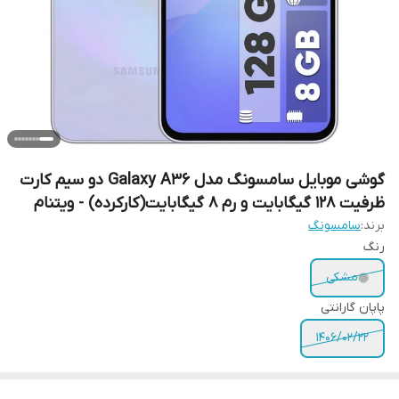
گوشی موبایل سامسونگ مدل Galaxy A36 دو سیم کارت
ظرفیت 128 گیگابایت و رم 8 گیگابایت(کارکرده) - ویتنام
برند:
سامسونگ
رنگ
مشکی
پاپان گارانتی
1406/02/22