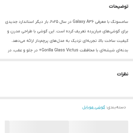
توضیحات
سامسونگ با معرفی Galaxy A36 در سال ۲۰۲۵، بار دیگر استاندارد جدیدی
برای گوشی‌های میان‌رده تعریف کرده است. این گوشی با طراحی مدرن و
کیفیت ساخت بالا، تجربه‌ای نزدیک به مدل‌های پرچم‌دار ارائه می‌دهد.
بدنه‌ای شیشه‌ای با محافظت Gorilla Glass Victus+ در جلو و عقب، در
کنار فریم پلاستیکی مقاوم و استاندارد IP67 برای مقاومت در برابر آب و
گردوغبار، نشان می‌دهد که سامسونگ به جزئیات اهمیت ویژه‌ای داده
نظرات
است. نمایشگر ۶.۷ اینچی Super AMOLED با وضوح Full HD+ و نرخ
نوسازی ۱۲۰ هرتز، یکی از بهترین نمونه‌ها در رده‌ی قیمتی خود است.
روشنایی فوق‌العاده‌ی ۱۹۰۰ نیتی در حالت پیک، حتی در نور مستقیم
دسته‌بندی
:
گوشی موبایل
آفتاب کیفیت تصویر بالایی را تضمین می‌کند. در قلب Galaxy A36 ،
تراشه‌ی Snapdragon 6 Gen 3 با معماری ۴ نانومتری قرار دارد که به
همراه پردازنده گرافیکی Adreno 710 عملکردی سریع و روان برای انواع