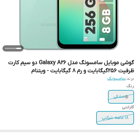
گوشی موبایل سامسونگ مدل Galaxy A26 دو سیم کارت
ظرفیت 256گیگابایت و رم 8 گیگابایت - ویتنام
برند:
سامسونگ
رنگ
مشکی
گارانتی
18 ماهه شرکتی