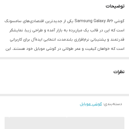
توضیحات
گوشی Samsung Galaxy A26 یکی از جدیدترین اقتصادی‌های سامسونگ
است که این در قالب یک میان‌رده به بازار آمده و طراحی زیبا، نمایشگر
قدرتمند و پشتیبانی نرم‌افزاری بلندمدت، انتخابی ایده‌آل برای کاربرانی‌
است که خواهان کیفیت و عمر طولانی در گوشی موبایل خود هستند. این
گوشی با بدنه‌ای شیشه‌ای از جنس Gorilla Glass Victus+ در جلو و
پشت و بهره‌مندی از گواهیIP67 در برابر آب و گرد و غبار نفوذ ناپذیر
نظرات
است و حس یک دستگاه میان‌رده یا حتی پرچمدار را به شما می‌دهد.
نمایشگر ۶.۷ اینچی Super AMOLED با رزولوشن FHD+ و نرخ نوسازی
۱۲۰ هرتزی، تجربه‌ای لذت‌بخش و چشم‌نواز را در هنگام تماشای ویدیو و
دسته‌بندی
:
گوشی موبایل
کارهای روزمره برای شما فراهم می‌کند. در بخش پردازنده،Galaxy A26 به
چیپست Exynos 1380 مجهز شده است که برای اجرای نرم‌افزارها،
شبکه‌های اجتماعی و حتی برخی بازی‌ها عملکرد مناسبی دارد. دوربین