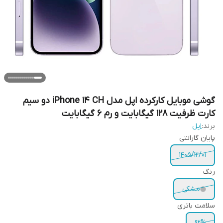
گوشی موبایل کارکرده اپل مدل iPhone 14 CH دو سیم
کارت ظرفیت 128 گیگابایت و رم 6 گیگابایت
برند:
اپل
پایان گارانتی
1405/12/01
رنگ
مشکی
سلامت باتری
92%