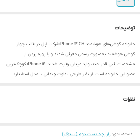
توضیحات
خانواده گوشی‌های هوشمند iPhone 14 CHشرکت اپل در قالب چهار
گوشی هوشمند به‌صورت رسمی معرفی شدند و با بهره بردن از
مشخصات فنی قدرتمند، وارد میدان رقابت شدند. iPhone 14 کوچک‌ترین
عضو این خانواده است. از نظر طراحی تفاوت چندانی با مدل استاندارد
سری قبلی، یعنی iPhone 13 شاهد نیستیم. در نمای رو‌به‌رویی این
گوشی به صفحه‌نمایش با ابعاد 6.1 اینچ با رزولوشن 1170×2532 پیکسل از
نظرات
نوع Super Retina XDR OLED مجهز شده است. صفحه‌نمایشی که از
جمله مشخصات قدرتمند در نظر گرفته شده برایش، می‌توانیم به
نمایش 460 پیکسل در هر اینچ و حداکثر روشنایی 1200 نیت (شمع در متر
دسته‌بندی
:
بازارچه دست دوم (استوک)
مربع) اشاره کنیم. در قسمت پشتی هم تفاوتی با سری قبلی شاهد