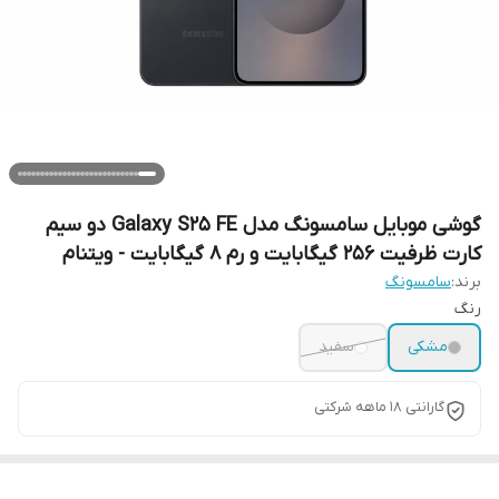
گوشی موبایل سامسونگ مدل Galaxy S25 FE دو سیم
کارت ظرفیت 256 گیگابایت و رم 8 گیگابایت - ویتنام
برند:
سامسونگ
رنگ
مشکی
سفید
گارانتی 18 ماهه شرکتی