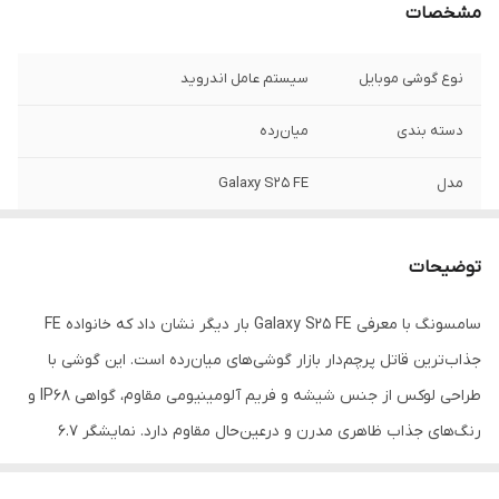
مشخصات
نوع گوشی موبایل
سیستم عامل اندروید
دسته ‌بندی
‌میان‌رده
مدل
Galaxy S25 FE
زمان معرفی
4 سپتامبر 2025
توضیحات
ابعاد
161.3x76.6x7.4 میلی‌متر
سامسونگ با معرفی Galaxy S25 FE بار دیگر نشان داد که خانواده FE
وزن
190 گرم
جذاب‌ترین قاتل پرچم‌دار بازار گوشی‌های میان‌رده است. این گوشی با
توضیحات بدنه
قاب جلو و پشت از جنس شیشه (Corning
طراحی لوکس از جنس شیشه و فریم آلومینیومی مقاوم، گواهی IP68 و
Gorilla Glass Victus+) / فریم از جنس
رنگ‌های جذاب ظاهری مدرن و درعین‌حال مقاوم دارد. نمایشگر 6.7
آلومینیوم
اینچی Dynamic LTPO AMOLED 2X با نرخ نوسازی 120 هرتز، روشنایی
قابلیت‌های
مقاوم در برابر نفوذ آب , مقاوم در برابر نفوذ