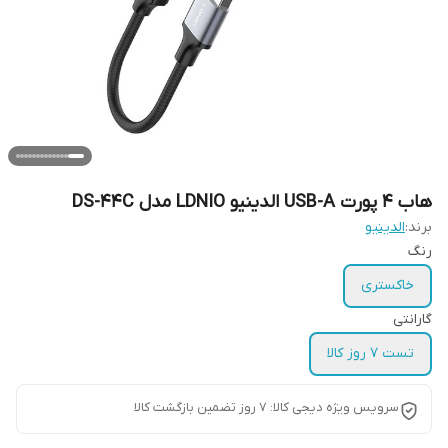
هاب 4 پورت USB-A الدینیو LDNIO مدل DS-44C
برند:
الدینیو
رنگ
خاکستری
گارانتی
تست 7 روز کالا
سرویس ویژه دیجی کالا: 7 روز تضمین بازگشت کالا