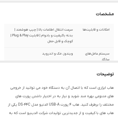
مشخصات
امکانات و قابلیت‌ها
سرعت انتقال اطلاعات بالا | چیپ هوشمند |
بدنه باکیفیت و بادوام | قابلیت Plug & Play |
کوچک و قابل حمل
سیستم‌ عامل‌های
ویندوز، مک و اندروید
سازگار
تعداد پورت‌
چهار عدد
توضیحات
تعداد پورت USB
2 عدد
هاب ابزاری است که با اتصال آن به دستگاه خود می توانید از خروجی
2.0
های متنوعی بهره مند شوید و نیاز به در اختیار داشتن پورت های
تعداد پورت USB
1 عدد
مختلف را برطرف کنید. هاب 4 پورت USB-A الدنیو مدل DS-44C یکی از
3.0
هاب‌ های با کیفیت و از جدیدترین تولیدات شرکت الدینیو است که به