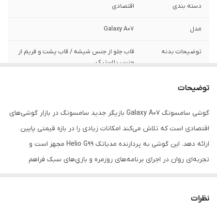
دسته ‌بندی
اقتصادی
مدل
Galaxy A07
توضیحات بدنه
قاب جلو از جنس شیشه / قاب پشت و فریم از
جنس پلاستیک
تعداد سیم کارت
دو عدد
توضیحات
نوع سیم کارت
سایز نانو (8.8 × 12.3 میلی‌متر)
گوشی سامسونگ Galaxy A07 بازیگر جدید سامسونگ در بازار گوشی‌های
اقتصادی است که تلاش می‌کند امکانات زیادی را در بازه قیمتی پایین
نوع گوشی موبایل
سیستم عامل اندروید
ارائه دهد. این گوشی به پردازنده مدیاتک Helio G99 مجهز است و
تجربه‌ای روان در اجرای برنامه‌های روزمره و بازي‌های سبک فراهم
می‌کند. صفحه نمایش ۶.۷ اینچی از نوع LCD با وضوح HD+ و نرخ
نوسازی ۹۰ هرتز تعادل خوبی میان وضوح تصویر و مصرف انرژی ارائه
نظرات
می‌دهد و در عین حال حرکت بین منوها و صفحات مختلف را نرم‌تر جلوه‌