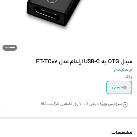
مبدل OTG به USB-C ارلدام مدل ET-TC07
برند:
ارلدام
رنگ
مشکی
سرویس ویژه دیجی کالا: 7 روز تضمین بازگشت کالا
مشخصات