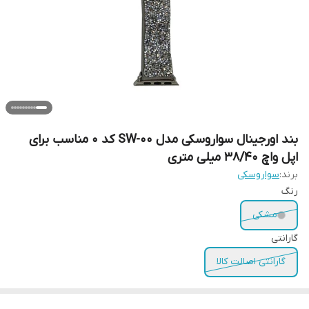
بند اورجینال سواروسکی مدل SW-00 کد 0 مناسب برای
اپل واچ 38/40 میلی متری
برند:
سواروسکی
رنگ
مشکی
گارانتی
گارانتی اصالت کالا