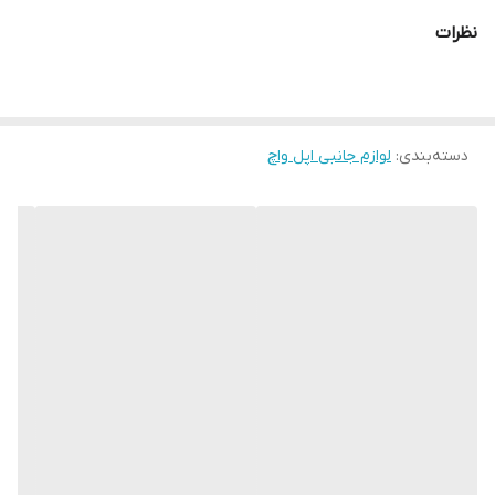
لایه‌ی بیرونی بند کار شده‌اند. درخشش این کریستال‌ها و بی‌نظمی
نظرات
ویژه‌ای که دارد ظاهری جذاب به ساعت شما می‌بخشد و از متریال
باکیفیت ساخته شده‌اند و به خوبی به بدنه‌ی بند چسب شده‌اند. و در
رنگ بندی متنوع ارائه میشود تا با استایل های مختلف ست کنید در
دسته‌بندی
:
لوازم جانبی اپل واچ
باکس نور عکسبرداری شده تا بهتر ببینید امیدواریم رضایت شما که
ارزشمند است جلب شود. برای اسمارت واچ های مشابه آیفون نیز با توجه
به سایز بند میشود استفاده کنید.