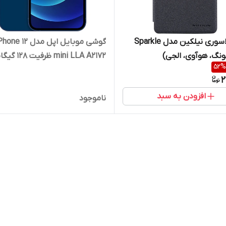
کیف کلاسوری نیلکین مدل Sparkle
گوشی موبایل اپل مدل ne 12
نگ، هوآوی، الجی)
mini LLA A2172 ظرف
52
%
و رم 4 گیگابایت - کارکرده
2
افزودن به سبد
ناموجود