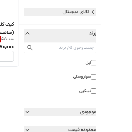
کالای دیجیتال
(سامسو
برند
570,000
70,000
اپل
سواروسکی
نیلکین
موجودی
محدوده قیمت