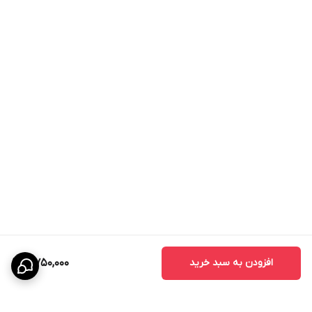
سنسورهای ورزشی
شمارنده ضربان قلب , سنجش اکسیژن خون ,
و سلامتی
سنجش کیفیت خواب , سنجش سطح استرس ,
نظارت بر سیکل ماهیانه بانوان
نسخه بلوتوث
5.3
اتصالات
Bluetooth
ظرفیت باتری
300 میلی آمپر ساعت
نحوه شارژ ساعت
کابل مغناطیسی
هوشمند
مدت زمان شارژ
2
شدن
افزودن به سبد خرید
5,750,000
اقلام همراه
بند سیلیکونی مایع / بند مغناطیسی (یا استیل
مغناطیسی) / محافظ صفحه نمایش / کابل